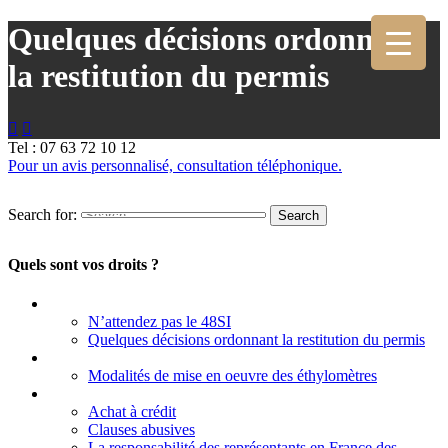
Quelques décisions ordonnant
la restitution du permis


Tel : 07 63 72 10 12
Pour un avis personnalisé, consultation téléphonique.
Search for:
Quels sont vos droits ?
Permis à point
N’attendez pas le 48SI
Quelques décisions ordonnant la restitution du permis
Contrôle d’alcoolémie
Modalités de mise en oeuvre des éthylomètres
Vente des véhicules
Achat à crédit
Clauses abusives
La responsabilité des représentants en France des