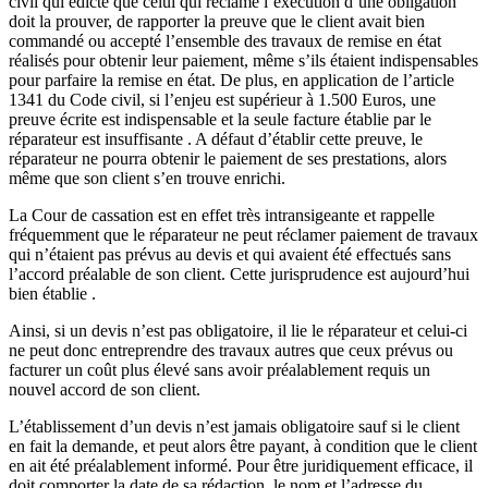
civil qui édicte que celui qui réclame l’exécution d’une obligation
doit la prouver, de rapporter la preuve que le client avait bien
commandé ou accepté l’ensemble des travaux de remise en état
réalisés pour obtenir leur paiement, même s’ils étaient indispensables
pour parfaire la remise en état. De plus, en application de l’article
1341 du Code civil, si l’enjeu est supérieur à 1.500 Euros, une
preuve écrite est indispensable et la seule facture établie par le
réparateur est insuffisante . A défaut d’établir cette preuve, le
réparateur ne pourra obtenir le paiement de ses prestations, alors
même que son client s’en trouve enrichi.
La Cour de cassation est en effet très intransigeante et rappelle
fréquemment que le réparateur ne peut réclamer paiement de travaux
qui n’étaient pas prévus au devis et qui avaient été effectués sans
l’accord préalable de son client. Cette jurisprudence est aujourd’hui
bien établie .
Ainsi, si un devis n’est pas obligatoire, il lie le réparateur et celui-ci
ne peut donc entreprendre des travaux autres que ceux prévus ou
facturer un coût plus élevé sans avoir préalablement requis un
nouvel accord de son client.
L’établissement d’un devis n’est jamais obligatoire sauf si le client
en fait la demande, et peut alors être payant, à condition que le client
en ait été préalablement informé. Pour être juridiquement efficace, il
doit comporter la date de sa rédaction, le nom et l’adresse du