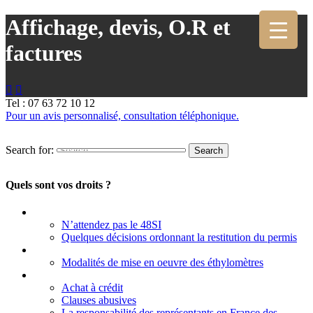
Affichage, devis, O.R et
factures


Tel : 07 63 72 10 12
Pour un avis personnalisé, consultation téléphonique.
Search for:
Quels sont vos droits ?
Permis à point
N’attendez pas le 48SI
Quelques décisions ordonnant la restitution du permis
Contrôle d’alcoolémie
Modalités de mise en oeuvre des éthylomètres
Vente des véhicules
Achat à crédit
Clauses abusives
La responsabilité des représentants en France des