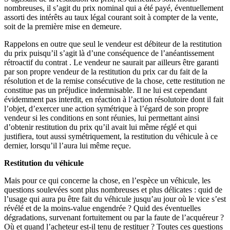
nombreuses, il s’agit du prix nominal qui a été payé, éventuellement
assorti des intérêts au taux légal courant soit à compter de la vente,
soit de la première mise en demeure.
Rappelons en outre que seul le vendeur est débiteur de la restitution
du prix puisqu’il s’agit là d’une conséquence de l’anéantissement
rétroactif du contrat . Le vendeur ne saurait par ailleurs être garanti
par son propre vendeur de la restitution du prix car du fait de la
résolution et de la remise consécutive de la chose, cette restitution ne
constitue pas un préjudice indemnisable. Il ne lui est cependant
évidemment pas interdit, en réaction à l’action résolutoire dont il fait
l’objet, d’exercer une action symétrique à l’égard de son propre
vendeur si les conditions en sont réunies, lui permettant ainsi
d’obtenir restitution du prix qu’il avait lui même réglé et qui
justifiera, tout aussi symétriquement, la restitution du véhicule à ce
dernier, lorsqu’il l’aura lui même reçue.
Restitution du véhicule
Mais pour ce qui concerne la chose, en l’espèce un véhicule, les
questions soulevées sont plus nombreuses et plus délicates : quid de
l’usage qui aura pu être fait du véhicule jusqu’au jour où le vice s’est
révélé et de la moins-value engendrée ? Quid des éventuelles
dégradations, survenant fortuitement ou par la faute de l’acquéreur ?
Où et quand l’acheteur est-il tenu de restituer ? Toutes ces questions