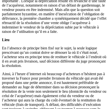
importante . Lorsque la dépréciation résulte en revanche d’une faute
de l’acquéreur, notamment en raison d’un défaut de gardiennage, le
vendeur pourra en être indemnisé. Mais afin que la question soit
parfaitement byzantine, en matière d’inexécution de l’obligation de
délivrance, la première chambre a symétriquement décidé que l’effet
rétroactif de la résolution d’une vente oblige l’acquéreur à
indemniser le vendeur de la dépréciation subie par le véhicule à
raison de l’utilisation qu’il en a faite.
Lieu
En l’absence de principe bien fixé sur le sujet, la seule logique
prescrivant qu’un contrat doive se dénouer la où il s’était noué,
l’acheteur sera en principe tenu de restituer le véhicule à l’endroit où
il en avait pris livraison, sauf décision différente du juge prononçant
la résolution.
Ainsi, à l’heure d’internet où beaucoup d’acheteurs n’hésitent pas à
traverser la France pour prendre livraison du véhicule qui avait été
proposé dans une petite annonce, il est hautement préférable de
demander au Juge de déterminer dans sa décision prononçant la
résolution de la vente non seulement le lieu (domicile du vendeur ou
celui de l’acquéreur) mais également celui du vendeur ou de
l’acheteur qui aura la charge du coût éventuel de la restitution du
véhicule (frais de transport). A défaut, des difficultés d’exécution
sont toujours à craindre, obligeant à se tourner à nouveau vers le