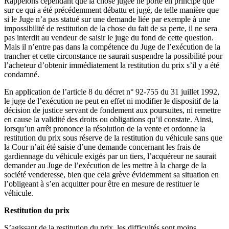
Rappelons cependant que la chose jugée ne porte en principe que
sur ce qui a été précédemment débattu et jugé, de telle manière que
si le Juge n’a pas statué sur une demande liée par exemple à une
impossibilité de restitution de la chose du fait de sa perte, il ne sera
pas interdit au vendeur de saisir le juge du fond de cette question.
Mais il n’entre pas dans la compétence du Juge de l’exécution de la
trancher et cette circonstance ne saurait suspendre la possibilité pour
l’acheteur d’obtenir immédiatement la restitution du prix s’il y a été
condamné.
En application de l’article 8 du décret n° 92-755 du 31 juillet 1992,
le juge de l’exécution ne peut en effet ni modifier le dispositif de la
décision de justice servant de fondement aux poursuites, ni remettre
en cause la validité des droits ou obligations qu’il constate. Ainsi,
lorsqu’un arrêt prononce la résolution de la vente et ordonne la
restitution du prix sous réserve de la restitution du véhicule sans que
la Cour n’ait été saisie d’une demande concernant les frais de
gardiennage du véhicule exigés par un tiers, l’acquéreur ne saurait
demander au Juge de l’exécution de les mettre à la charge de la
société venderesse, bien que cela grève évidemment sa situation en
l’obligeant à s’en acquitter pour être en mesure de restituer le
véhicule.
Restitution du prix
S’agissant de la restitution du prix, les difficultés sont moins