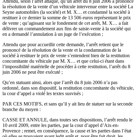
Attendu, selon l’arrêt attaqué, qu’un arrêt du 8 juin 2006 a prononcé
la résolution de la vente d’un véhicule intervenue entre la société La
Seyne automobiles (la société) et M. X… et condamné la société à
restituer à ce dernier la somme de 13 506 euros représentant le prix
de vente ; qu’agissant sur le fondement de cet arrêt, M. X… a fait
délivrer un commandement aux fins de saisie-vente à la société qui
en a demandé l’annulation à un juge de l’exécution ;
Attendu que pour accueillir cette demande, l’arrêt retient que le
prononcé de la résolution de la vente et la condamnation de la
société à restituer le prix de vente s’entendent bien de la restitution
concomitante du véhicule par M. X… et que celui-ci étant dans
l’impossibilité matérielle de procéder à cette restitution, l’arrêt du 8
juin 2006 ne peut être exécuté ;
Qu’en statuant ainsi, alors que l’arrêt du 8 juin 2006 n’a pas
ordonné, dans son dispositif, la restitution concomitante du véhicule,
la cour d’appel a violé les textes susvisés ;
PAR CES MOTIFS, et sans qu’il y ait lieu de statuer sur la seconde
branche du moyen :
CASSE ET ANNULE, dans toutes ses dispositions, l’arrêt rendu le
10 avril 2009, entre les parties, par la cour d’appel d’Aix-en-
Provence ; remet, en conséquence, la cause et les parties dans l’état
où elles se trouvaient avant ledit arrêt et, pour être fait droit, les