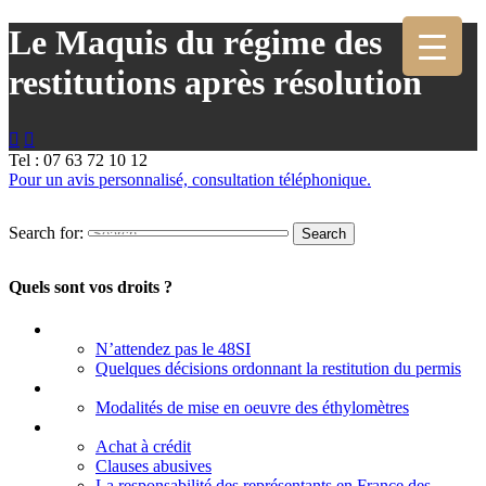
Le Maquis du régime des
restitutions après résolution


Tel : 07 63 72 10 12
Pour un avis personnalisé, consultation téléphonique.
Search for:
Quels sont vos droits ?
Permis à point
N’attendez pas le 48SI
Quelques décisions ordonnant la restitution du permis
Contrôle d’alcoolémie
Modalités de mise en oeuvre des éthylomètres
Vente des véhicules
Achat à crédit
Clauses abusives
La responsabilité des représentants en France des